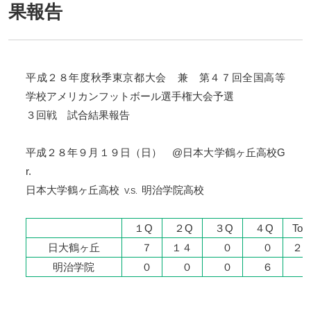
果報告
平成２８年度秋季東京都大会 兼 第４７回全国高等
学校アメリカンフットボール選手権大会予選
３回戦 試合結果報告
平成２８年９月１９日（日） @日本大学鶴ヶ丘高校G
r.
日本大学鶴ヶ丘高校
明治学院高校
V.S.
１Q
２Q
３Q
４Q
Tota
日大鶴ヶ丘
７
１４
０
０
２
明治学院
０
０
０
６