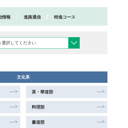
動情報
進路通信
特進コース
文化系
茶・華道部
料理部
書道部