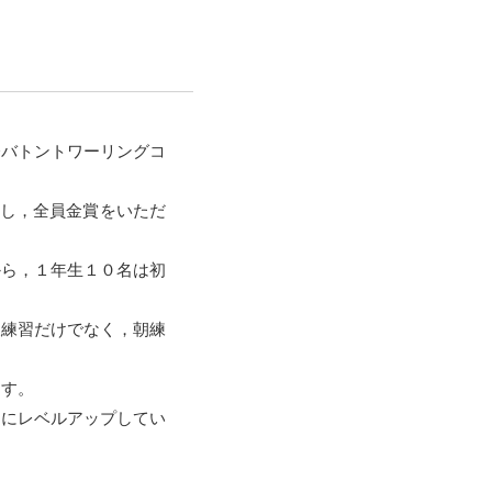
会バトントワーリングコ
場し，全員金賞をいただ
から，１年生１０名は初
後練習だけでなく，朝練
ます。
もにレベルアップしてい