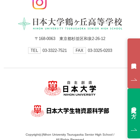
〒168-0063 東京都杉並区和泉2-26-12
TEL
03-3322-7521
FAX
03-3325-0203
受験生の方へ
Copyright(c)Nihon University Tsurugaoka Senior High School /
All Rights Reserved