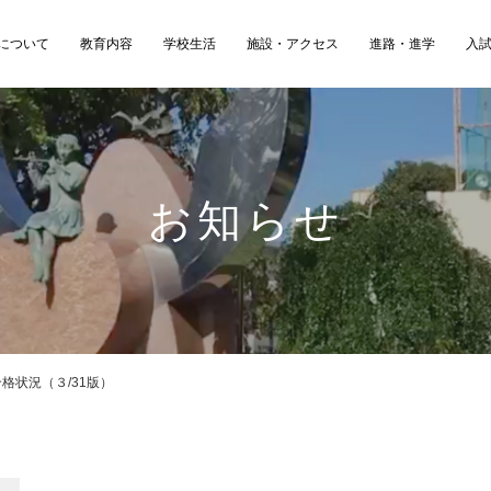
について
教育内容
学校生活
施設・アクセス
進路・進学
入
お知らせ
格状況（３/31版）