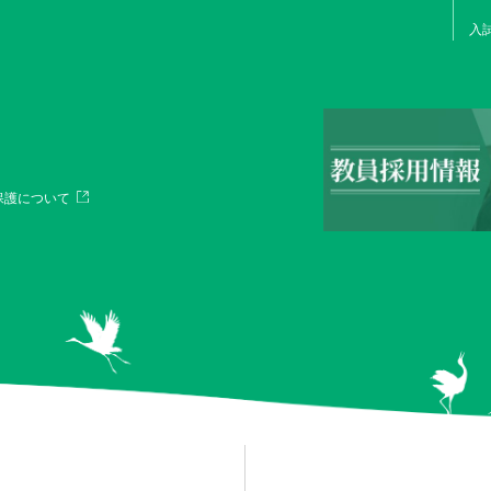
入
保護について