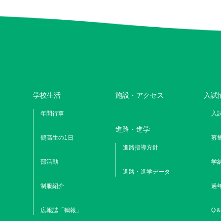
学校生活
施設・アクセス
入試
年間行事
入
進路・進学
鶴高生の1日
募
進路指導方針
部活動
学
進路・進学データ
制服紹介
過
広報誌「鶴報」
Q＆