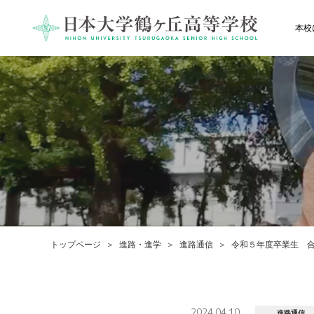
本校
トップページ
進路・進学
進路通信
令和５年度卒業生 合
2024.04.10
進路通信