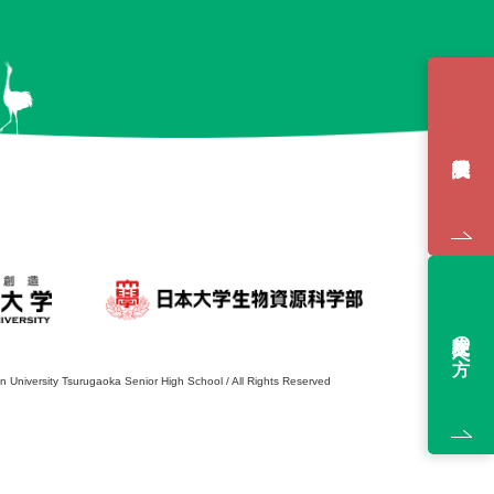
受験生の方へ
on University Tsurugaoka Senior High School /
All Rights Reserved