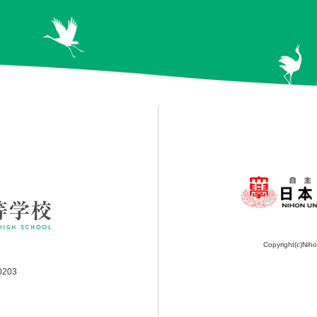
Copyright(c)Nih
0203