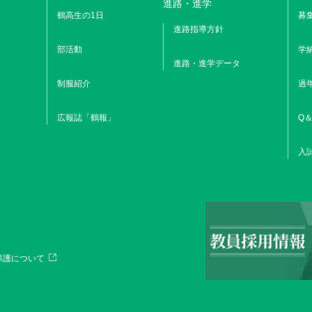
進路・進学
鶴高生の1日
募
進路指導方針
部活動
学
進路・進学データ
制服紹介
過
広報誌「鶴報」
Q＆
入
保護について