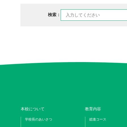
検索：
本校について
教育内容
学校長のあいさつ
総進コース