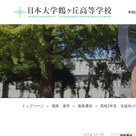
本校
トップページ
進路・進学
進路通信
高校2年生 生徒向け
2024.10.23
進路通信