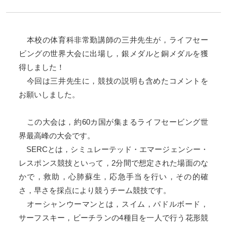
本校の体育科非常勤講師の三井先生が，ライフセー
ビングの世界大会に出場し，銀メダルと銅メダルを獲
得しました！
今回は三井先生に，競技の説明も含めたコメントを
お願いしました。
この大会は，約60カ国が集まるライフセービング世
界最高峰の大会です。
SERCとは，シミュレーテッド・エマージェンシー・
レスポンス競技といって，2分間で想定された場面のな
かで，救助，心肺蘇生，応急手当を行い，その的確
さ，早さを採点により競うチーム競技です。
オーシャンウーマンとは，スイム，パドルボード，
サーフスキー，ビーチランの4種目を一人で行う花形競