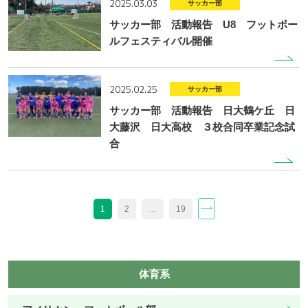
2025.03.03
サッカー部
サッカー部 活動報告 U8 フットボー
ルフェスティバル開催
2025.02.25
サッカー部
サッカー部 活動報告 日大鶴ケ丘 日
大藤沢 日大高校 ３校合同卒業記念試
合
投
1
2
…
19
稿
ナ
ビ
ゲ
ー
体育系
シ
ョ
ン