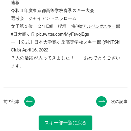
速報
令和４年度東京都高等学校春季スキー大会
選考会 ジャイアントスラローム
女子第１位 ２年E組 稲垣 海咲
#アルペン
#スキー部
#日大鶴ヶ丘
pic.twitter.com/MyFsvojEgs
— 【公式】日本大学鶴ヶ丘高等学校スキー部 (@NTSki
Club)
April 16, 2022
３人の活躍が入ってきました！ おめでとうござい
ます。
前の記事
次の記事
スキー部一覧に戻る