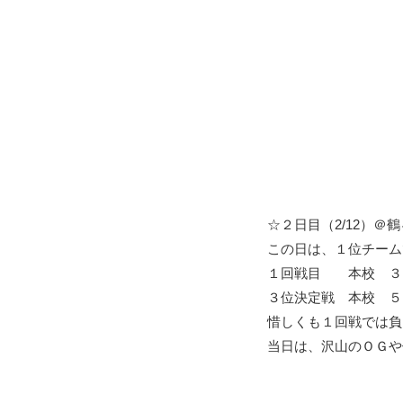
☆２日目（2/12）＠
この日は、１位チーム
１回戦目 本校 ３
３位決定戦 本校 ５
惜しくも１回戦では負
当日は、沢山のＯＧや