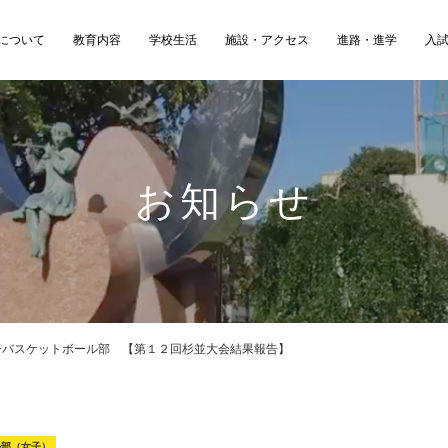
について
教育内容
学校生活
施設・アクセス
進路・進学
入
お知らせ
子バスケットボール部 【第１２回杉並大会結果報告】
ル部（女子）