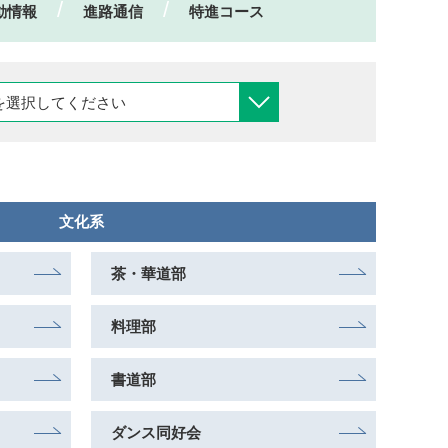
動情報
進路通信
特進コース
文化系
茶・華道部
料理部
書道部
ダンス同好会