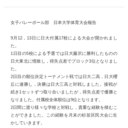
女子バレーボール部 日本大学体育大会報告
9月12，13日に日大付属17校による大会が開かれまし
た。
1日目の5校による予選では日大藤沢に勝利したものの
日大東北に
惜敗し，得失点差でブロック3位となりまし
た。
2日目の順位決定トーナメント戦では日大二高，
日大櫻
丘に連勝し，決勝は日大三高と対戦しました。
接戦が
続き1セットずつ取り合いましたが，
得失点差で優勝と
なりました。付属校全体順位は9位となります。
2日間に渡り様々な学校と対戦し，
貴重な経験を積むこ
とができました。
この経験を月末の杉並区民大会に生
かしていきます。