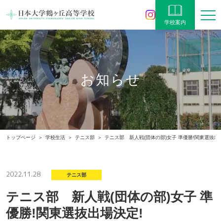
学校案内
お知らせ
トップページ
学校生活
テニス部
テニス部 新人戦(団体の部)女子 準優勝!関東選抜出
2022.11.28
テニス部
テニス部 新人戦(団体の部)女子 準
優勝!関東選抜出場決定!