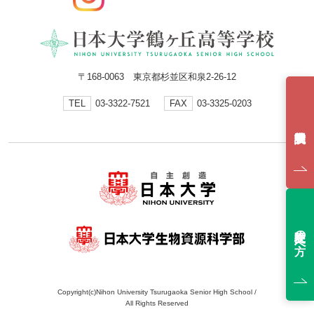
〒168-0063 東京都杉並区和泉2-26-12
TEL
03-3322-7521
FAX
03-3325-0203
受験生の方へ
Copyright(c)Nihon University Tsurugaoka Senior High School /
All Rights Reserved