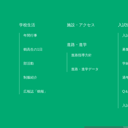
学校生活
施設・アクセス
入試
年間行事
入
進路・進学
鶴高生の1日
募
進路指導方針
部活動
学
進路・進学データ
制服紹介
過
広報誌「鶴報」
Q＆
入