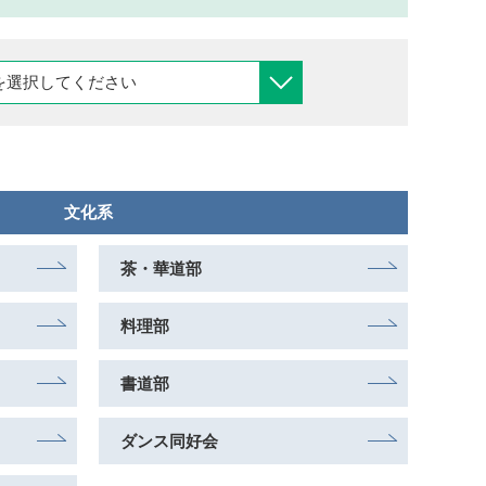
文化系
茶・華道部
料理部
書道部
ダンス同好会