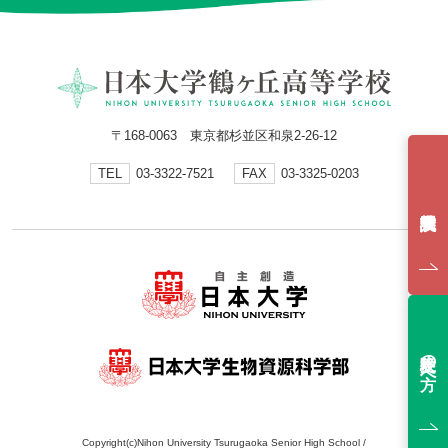
〒168-0063 東京都杉並区和泉2-26-12
TEL
03-3322-7521
FAX
03-3325-0203
受験生の方へ
Copyright(c)Nihon University Tsurugaoka Senior High School /